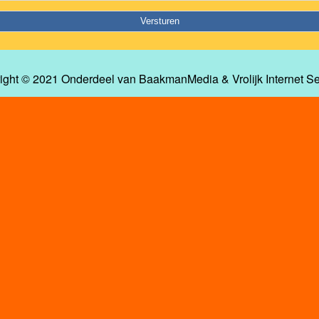
ight © 2021 Onderdeel van
BaakmanMedia
&
Vrolijk Internet S