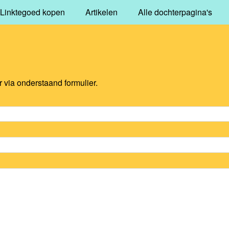
Linktegoed kopen
Artikelen
Alle dochterpagina's
via onderstaand formulier.